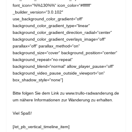
font_icon=“%%130%%“ icon_color=“#ffffff“
_builder_version=“3.0.102″
use_background_color_gradient=“off“
background_color_gradient_type=“linear“
background_color_gradient_direction_radial=“center“
background_color_gradient_overlays_image=“off“
parallax=“off“ parallax_method=“on“
background_size=“cover“ background_position=“center“
background_repeat=“no-repeat“
background_blend=“normal“ allow_player_pause=“off“
background_video_pause_outside_viewport=“on“
box_shadow_style=“none“]
Bitte folgen Sie dem Link zu
www.trullo-radwanderung.de
um nähere Informationen zur Wanderung zu erhalten.
Viel Spaß!
[/et_pb_vertical_timeline_item]