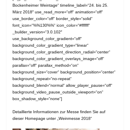
Bockenheimer Weintage“ timeline_label=“24. bis 25.
März 2018″ use_read_more=“off“ animation=“off“
use_border_color=“off“ border_style=“solid“
font_icon=“%%130%%“ icon_color=“#ffffff“
_builder_version=“3.0.102″
use_background_color_gradient=“off“
background_color_gradient_type=“linear“
background_color_gradient_direction_radial=“center“
background_color_gradient_overlays_image=“off“
parallax=“off“ parallax_method=“on“
background_size=“cover“ background_position=“center“
background_repeat=“no-repeat“
background_blend=“normal“ allow_player_pause=“off“
background_video_pause_outside_viewport=“on“
box_shadow_style=“none“]
Detaillierte Informationen zur Messe finden Sie auf
dieser Homepage unter „Weinmesse 2018“