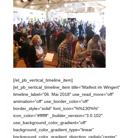
[/et_pb_vertical_timeline_item]
[et_pb_vertical_timeline_item title=“Maifest im Wingert“
timeline_label=“06. Mai 2018″ use_read_more=“off“
animation=“off“ use_border_color=“off“
border_style=“solid“ font_icon=“%%130%%“
icon_color=“#ffffff“ _builder_version=“3.0.102″
use_background_color_gradient=“off“
background_color_gradient_type=“linear“
background_color_gradient_direction_radial=“center“