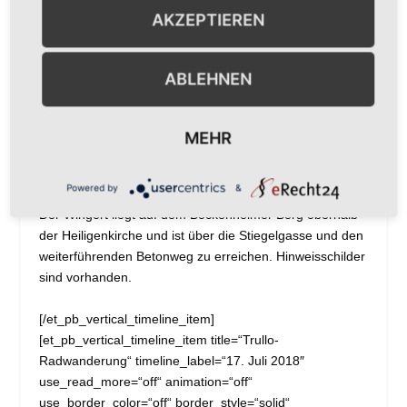
eine Patin oder einen Paten. Rebenpaten haben viele
AKZEPTIEREN
Vorteile bei Veranstaltungen, und erhalten im November
ihren Pachtzins in Wein oder Traubensaft. Am Maifest
gibt es das jährliche Geschenk für die Rebenpaten. Der
ABLEHNEN
angebaute Rotwein hat sich, wie man auch an der
Weinmesse erfahren konnte, zu einem sehr guten
Tropfen entwickelt und hat auch schon Preise gewonnen.
MEHR
Natürlich kann man den Patenwein am Festtag auch
probieren.
Powered by
&
Der Wingert liegt auf dem Bockenheimer Berg oberhalb
der Heiligenkirche und ist über die Stiegelgasse und den
weiterführenden Betonweg zu erreichen. Hinweisschilder
sind vorhanden.
[/et_pb_vertical_timeline_item]
[et_pb_vertical_timeline_item title=“Trullo-
Radwanderung“ timeline_label=“17. Juli 2018″
use_read_more=“off“ animation=“off“
use_border_color=“off“ border_style=“solid“