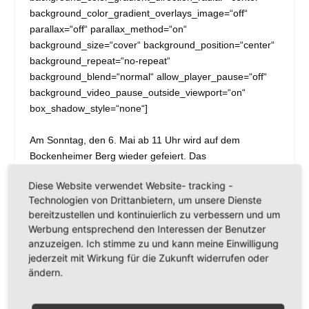
background_color_gradient_overlays_image=“off“
parallax=“off“ parallax_method=“on“
background_size=“cover“ background_position=“center“
background_repeat=“no-repeat“
background_blend=“normal“ allow_player_pause=“off“
background_video_pause_outside_viewport=“on“
box_shadow_style=“none“]
Am Sonntag, den 6. Mai ab 11 Uhr wird auf dem
Bockenheimer Berg wieder gefeiert. Das
Geburtstagsfest, immer am 1. Sonntag im Mai, ist
Diese Website verwendet Website- tracking -
inzwischen zu einer Bockenheimer Institution geworden
Technologien von Drittanbietern, um unsere Dienste
und erfreut sich grosser Beliebtheit. Eingeladen sind
bereitzustellen und kontinuierlich zu verbessern und um
nicht nur die Rebenpaten, das Fest ist für alle Liebhaber
Werbung entsprechend den Interessen der Benutzer
des Bockenheimer Weines und leckerer Speisen
anzuzeigen. Ich stimme zu und kann meine Einwilligung
gedacht.
jederzeit mit Wirkung für die Zukunft widerrufen oder
ändern.
Wer noch kein Pate ist, kann dies gerne werden.
Inzwischen haben über die Hälfte der 418 Rebstöcke