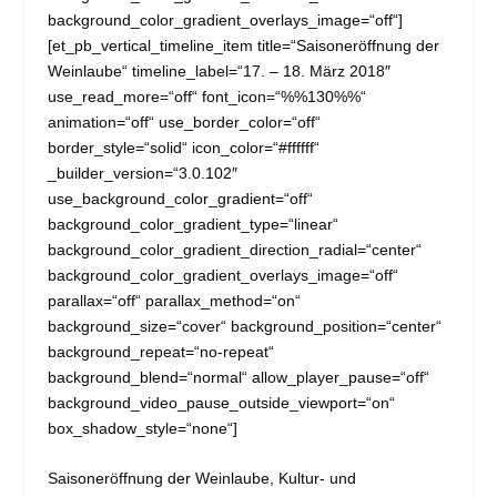
background_color_gradient_overlays_image=“off“]
[et_pb_vertical_timeline_item title=“Saisoneröffnung der
Weinlaube“ timeline_label=“17. – 18. März 2018″
use_read_more=“off“ font_icon=“%%130%%“
animation=“off“ use_border_color=“off“
border_style=“solid“ icon_color=“#ffffff“
_builder_version=“3.0.102″
use_background_color_gradient=“off“
background_color_gradient_type=“linear“
background_color_gradient_direction_radial=“center“
background_color_gradient_overlays_image=“off“
parallax=“off“ parallax_method=“on“
background_size=“cover“ background_position=“center“
background_repeat=“no-repeat“
background_blend=“normal“ allow_player_pause=“off“
background_video_pause_outside_viewport=“on“
box_shadow_style=“none“]
Saisoneröffnung der Weinlaube, Kultur- und