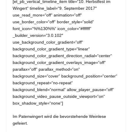
[et_pb_vertical_timeline_item title=“10. Herbstfest im
Wingert“ timeline_label=“9. September 2017″
use_read_more=“off“ animation=“off“
use_border_color=“off“ border_style=“solid“
font_icon=“%%130%%“ icon_color=“#ffffff“
_builder_version=“3.0.102″
use_background_color_gradient=“off“
background_color_gradient_type=“linear“
background_color_gradient_direction_radial=“center“
background_color_gradient_overlays_image=“off“
parallax=“off“ parallax_method=“on“
background_size=“cover“ background_position=“center“
background_repeat=“no-repeat“
background_blend=“normal“ allow_player_pause=“off“
background_video_pause_outside_viewport=“on“
box_shadow_style=“none“]
Im Patenwingert wird die bevorstehende Weinlese
gefeiert.