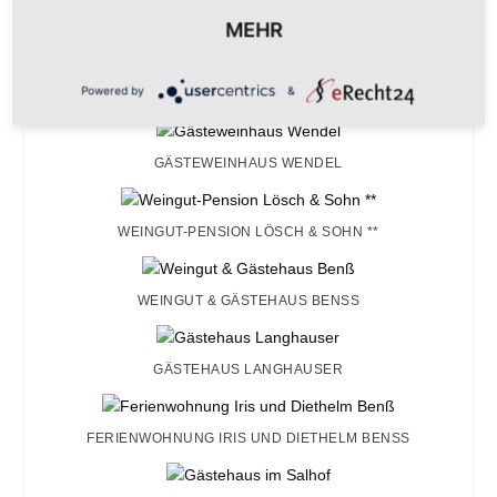
KURT & SELMA KLINGEL
MEHR
Powered by
&
DIE FERIENWOHNUNG – FAM. WIELAND BENSS
GÄSTEWEINHAUS WENDEL
WEINGUT-PENSION LÖSCH & SOHN **
WEINGUT & GÄSTEHAUS BENSS
GÄSTEHAUS LANGHAUSER
FERIENWOHNUNG IRIS UND DIETHELM BENSS