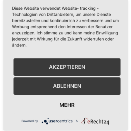
Lademöglichkeit für E-Bikes
Diese Website verwendet Website- tracking -
Öffentliche Toiletten
Technologien von Drittanbietern, um unsere Dienste
bereitzustellen und kontinuierlich zu verbessern und um
Barrierefreien Zugang
Werbung entsprechend den Interessen der Benutzer
anzuzeigen. Ich stimme zu und kann meine Einwilligung
Verkauf von Rad- und Wanderkarten
jederzeit mit Wirkung für die Zukunft widerrufen oder
Parkplatz am Haus
ändern.
Weitere Informationen für finden Sie auf der Webseite
www.leiningerland.com
AKZEPTIEREN
Wir freuen uns auf Ihren Besuch!
ABLEHNEN
MEHR
Kultur- und Verkehrsverein Bockenheim e.V.
Powered by
&
Kontaktieren Sie uns