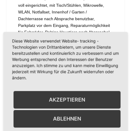
voll eingerichtet, mit Tisch/Stühlen, Mikrowelle,
WLAN, Notfallset, Innenhof / Garten /
Dachterrasse nach Absprache benutzbar,
Parkplatz vor dem Eingang, Reparaturmöglichkeit
für Fahrräder, Pelzige Haustiere nach Absprache!
Nichtraucher Wohnung! Gasheizung,
Diese Website verwendet Website- tracking -
Barrierereduzierte Wohnung.
Technologien von Drittanbietern, um unsere Dienste
bereitzustellen und kontinuierlich zu verbessern und um
Werbung entsprechend den Interessen der Benutzer
anzuzeigen. Ich stimme zu und kann meine Einwilligung
Sehen Sie sich das Projekt an
jederzeit mit Wirkung für die Zukunft widerrufen oder
ändern.
AKZEPTIEREN
ANSTEHENDE VERANSTALTUNGEN
ABLEHNEN
SCHORLEXPRESS MIT DEM WEINGUT KURT &
Aug.
SELMA KLINGEL
8