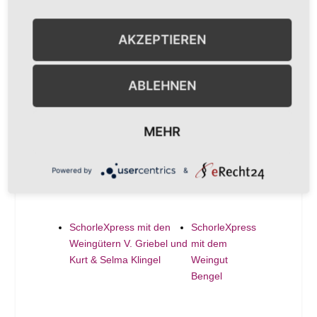
Beginn:
17. April
AKZEPTIEREN
Ende:
19. April
Veranstaltungskategorie:
sonstige
ABLEHNEN
Veranstaltungen
VERANSTALTER
MEHR
Förderkreis Mundart Bockenheim e.V.
Telefon
+49 (0) 6359 946410
Powered by
&
E-Mail
info@bockenheim.de
SchorleXpress mit den
SchorleXpress
Weingütern V. Griebel und
mit dem
Kurt & Selma Klingel
Weingut
Bengel