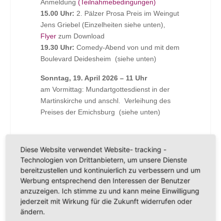
Anmeldung
(Teilnahmebedingungen)
15.00 Uhr:
2. Pälzer Prosa Preis im Weingut
Jens Griebel (Einzelheiten siehe unten),
Flyer
zum Download
19.30 Uhr:
Comedy-Abend von und mit dem
Boulevard Deidesheim (siehe unten)
Sonntag, 19. April 2026 – 11 Uhr
am Vormittag: Mundartgottesdienst in der
Martinskirche und anschl. Verleihung des
Preises der Emichsburg (siehe unten)
Diese Website verwendet Website- tracking -
Technologien von Drittanbietern, um unsere Dienste
ZUM KALENDER HINZUFÜGEN
bereitzustellen und kontinuierlich zu verbessern und um
Werbung entsprechend den Interessen der Benutzer
anzuzeigen. Ich stimme zu und kann meine Einwilligung
jederzeit mit Wirkung für die Zukunft widerrufen oder
ändern.
DETAILS