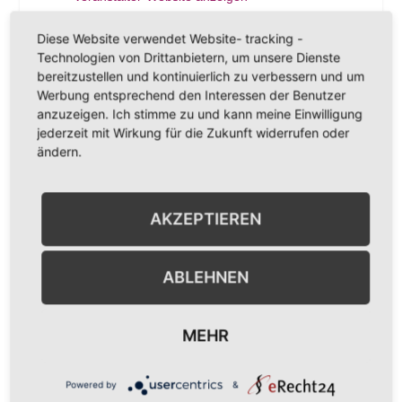
VERANSTALTUNGSORT
Diese Website verwendet Website- tracking -
Weingut Bengel
Technologien von Drittanbietern, um unsere Dienste
bereitzustellen und kontinuierlich zu verbessern und um
Weinstraße 22
Werbung entsprechend den Interessen der Benutzer
Bockenheim an der Weinstraße
,
67278
anzuzeigen. Ich stimme zu und kann meine Einwilligung
Germany
Google Karte anzeigen
jederzeit mit Wirkung für die Zukunft widerrufen oder
ändern.
Telefon
0172 6850949
Veranstaltungsort-Website anzeigen
AKZEPTIEREN
GlühBengel Treff
VinoLumino „Rosa im
am Samstag
Wingert“ am Samstag
ABLEHNEN
MEHR
Powered by
&