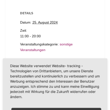
DETAILS
Datum:
25. August 2024
Zeit:
11:00 - 20:00
Veranstaltungskategorie:
sonstige
Veranstaltungen
Diese Website verwendet Website- tracking -
SchorleXpress mit
SchorleXpress mit
Technologien von Drittanbietern, um unsere Dienste
dem Weingut V.
dem Weingut
bereitzustellen und kontinuierlich zu verbessern und um
Griebel am Samstag
Klingel am Samstag
Werbung entsprechend den Interessen der Benutzer
anzuzeigen. Ich stimme zu und kann meine Einwilligung
jederzeit mit Wirkung für die Zukunft widerrufen oder
ändern.