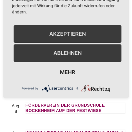
jederzeit mit Wirkung für die Zukunft widerrufen oder
Weinhaus Schlick am
auf der
ändern.
Samstag
Festwiese
AKZEPTIEREN
ABLEHNEN
ANSTEHENDE VERANSTALTUNGEN
MEHR
SCHORLEXPRESS MIT DEM WEINGUT KURT &
Aug.
SELMA KLINGEL
8
Powered by
&
FÖRDERVEREIN DER GRUNDSCHULE
Aug.
BOCKENHEIM AUF DER FESTWIESE
8