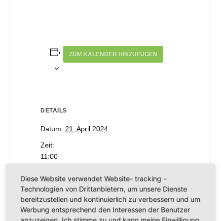
ZUM KALENDER HINZUFÜGEN
DETAILS
Datum:
21. April 2024
Zeit:
11:00
Veranstaltungskategorie:
sonstige
Diese Website verwendet Website- tracking -
Veranstaltungen
Technologien von Drittanbietern, um unsere Dienste
bereitzustellen und kontinuierlich zu verbessern und um
Werbung entsprechend den Interessen der Benutzer
SchorleXpress – mit dem
Familienfest
anzuzeigen. Ich stimme zu und kann meine Einwilligung