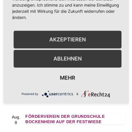
anzuzeigen. Ich stimme zu und kann meine Einwilligung
Marktstand
Tag der offenen Tür bei der
jederzeit mit Wirkung für die Zukunft widerrufen oder
Förderverein
Feuerwehr
ändern.
Kita
Bockenheim/Kindenheim
AKZEPTIEREN
ABLEHNEN
MEHR
ANSTEHENDE VERANSTALTUNGEN
SCHORLEXPRESS MIT DEM WEINGUT KURT &
Aug.
Powered by
&
SELMA KLINGEL
8
FÖRDERVEREIN DER GRUNDSCHULE
Aug.
BOCKENHEIM AUF DER FESTWIESE
8