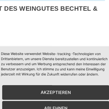
DES WEINGUTES BECHTEL & S
Diese Website verwendet Website- tracking -Technologien von
Drittanbietern, um unsere Dienste bereitzustellen und kontinuierlich
zu verbessern und um Werbung entsprechend den Interessen der
DETAILS
VERANSTALTUNGSORT
Benutzer anzuzeigen. Ich stimme zu und kann meine Einwilligung
Datum:
21. September
Weingut Bechtel & Sohn
jederzeit mit Wirkung für die Zukunft widerrufen oder ändern.
2024
Weinstraße 42
Zeit:
Bockenheim an der
AKZEPTIEREN
14:00 - 22:00
Weinstraße
,
67278
Google Karte anzeigen
Veranstaltungskategorie:
sonstige Veranstaltungen
Telefon
+49 6359 4750
ABLEHNEN