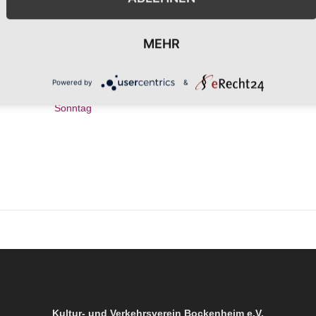
Veranstaltungsort-Website
anzeigen
MEHR
Powered by
&
schank am
SchorleXpress mit dem Gemeinschaftsausschank am
Sonntag
Kultur- und Verkehrsverein Bockenheim e.V.