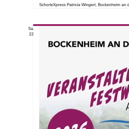
SchorleXpress
Patricia Wingert, Bockenheim an
Sa.
22