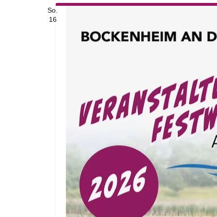
So.
16