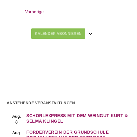
V
Vorherige
e
r
a
KALENDER ABONNIEREN
n
s
t
a
l
t
u
n
g
e
ANSTEHENDE VERANSTALTUNGEN
n
SCHORLEXPRESS MIT DEM WEINGUT KURT &
Aug.
SELMA KLINGEL
8
FÖRDERVEREIN DER GRUNDSCHULE
Aug.