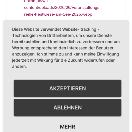
online.de/wp-
content/uploads/2026/06/Veranstaltungs
reihe-Festwiese-am-See-2026.webp
VERANSTALTER
Diese Website verwendet Website- tracking -
Gesangverein Bockenheim 1847 e.V.
Technologien von Drittanbietern, um unsere Dienste
bereitzustellen und kontinuierlich zu verbessern und um
E-Mail
gv-bockenheim@web.de
Werbung entsprechend den Interessen der Benutzer
VERANSTALTUNGSORT
anzuzeigen. Ich stimme zu und kann meine Einwilligung
jederzeit mit Wirkung für die Zukunft widerrufen oder
Festwiese Bockenheim
ändern.
49.609869, 8.180859
Bockenheim an der Weinstraße
,
RP
67278
Deutschland
Google Karte
AKZEPTIEREN
anzeigen
ABLEHNEN
Gesangverein
SchorleXpress mit
Bockenheim auf der
dem Weingut
MEHR
Festwiese
Bengel