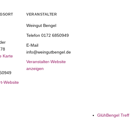
NGSORT
VERANSTALTER
Weingut Bengel
Telefon
0172 6850949
der
E-Mail
278
info@weingutbengel.de
e Karte
Veranstalter-Website
anzeigen
50949
rt-Website
GlühBengel Treff