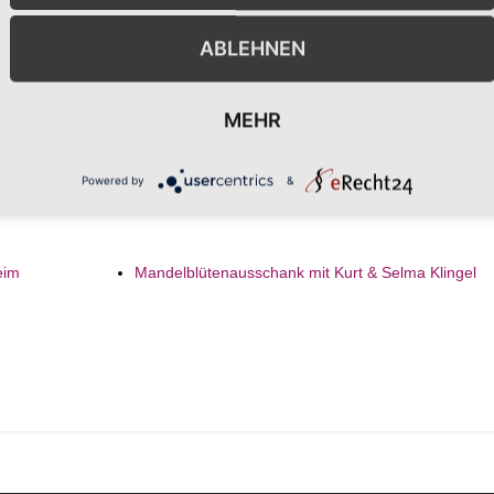
der
anzeigen
278
ABLEHNEN
e Karte
319
MEHR
rt-Website
Powered by
&
eim
Mandelblütenausschank mit Kurt & Selma Klingel