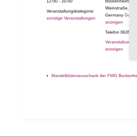
12:00 - 20:00
Bockenheim an 
Weinstraße
,
67
Veranstaltungskategorie:
Germany
Googl
sonstige Veranstaltungen
anzeigen
Telefon
06359 4
Veranstaltungso
anzeigen
Mandelblütenausschank der FWG Bockenh