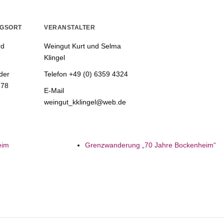
NGSORT
VERANSTALTER
rd
Weingut Kurt und Selma
Klingel
der
Telefon
+49 (0) 6359 4324
278
E-Mail
weingut_kklingel@web.de
eim
Grenzwanderung „70 Jahre Bockenheim“