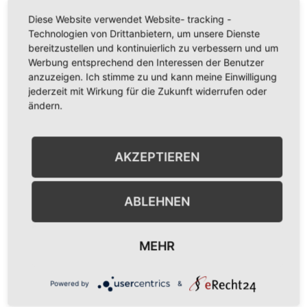
VERANSTALTUNGSORT
Diese Website verwendet Website- tracking -
SchorleXpress
Technologien von Drittanbietern, um unsere Dienste
bereitzustellen und kontinuierlich zu verbessern und um
Patricia Wingert
Werbung entsprechend den Interessen der Benutzer
Bockenheim an der Weinstraße
,
RP
anzuzeigen. Ich stimme zu und kann meine Einwilligung
67278
Germany
Google Karte anzeigen
jederzeit mit Wirkung für die Zukunft widerrufen oder
ändern.
Veranstaltungsort-Website anzeigen
SUMMER
SchorleXpress mit dem
AKZEPTIEREN
HOUSE
Weingut Kurt & Selma Klingel
VIBES
am Samstag
ABLEHNEN
MEHR
Powered by
&