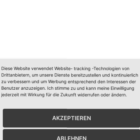
Diese Website verwendet Website- tracking -Technologien von
Drittanbietern, um unsere Dienste bereitzustellen und kontinuierlich
zu verbessern und um Werbung entsprechend den Interessen der
Benutzer anzuzeigen. Ich stimme zu und kann meine Einwilligung
NGSORT
VERANSTALTER
jederzeit mit Wirkung für die Zukunft widerrufen oder ändern.
Weingut V. Griebel
Telefon
+49 6359 40466
AKZEPTIEREN
der
E-Mail
info@weingut-
67278
griebel.de
e Karte
ABLEHNEN