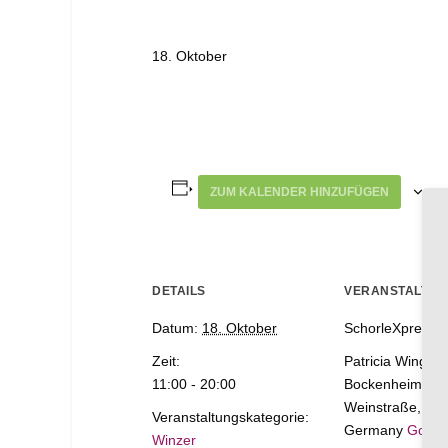
18. Oktober
ZUM KALENDER HINZUFÜGEN
DETAILS
VERANSTALTU
Datum:
18. Oktober
SchorleXpress
Zeit:
Patricia Wingert
11:00 - 20:00
Bockenheim an 
Weinstraße
,
RP
Veranstaltungskategorie:
Germany
Googl
Winzer