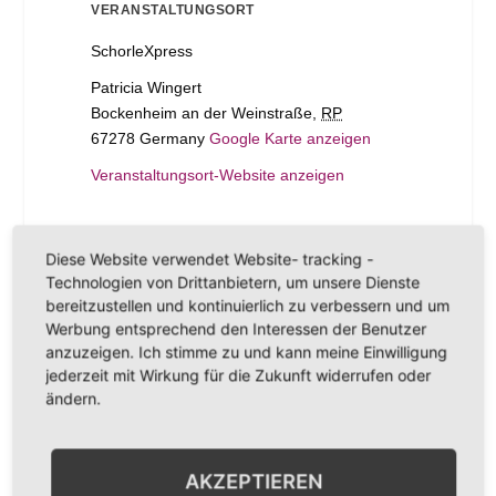
VERANSTALTUNGSORT
SchorleXpress
Patricia Wingert
Bockenheim an der Weinstraße
,
RP
67278
Germany
Google Karte anzeigen
Veranstaltungsort-Website anzeigen
Dampfnudelau
SchorleXpress mit dem
Diese Website verwendet Website- tracking -
sschank
Weinhaus Schlick
Technologien von Drittanbietern, um unsere Dienste
bereitzustellen und kontinuierlich zu verbessern und um
Werbung entsprechend den Interessen der Benutzer
anzuzeigen. Ich stimme zu und kann meine Einwilligung
jederzeit mit Wirkung für die Zukunft widerrufen oder
ändern.
AKZEPTIEREN
ANSTEHENDE VERANSTALTUNGEN