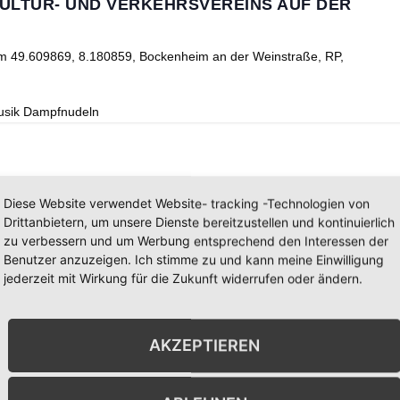
KULTUR- UND VERKEHRSVEREINS AUF DER
im
49.609869, 8.180859, Bockenheim an der Weinstraße, RP,
Musik Dampfnudeln
Diese Website verwendet Website- tracking -Technologien von
Drittanbietern, um unsere Dienste bereitzustellen und kontinuierlich
SS MIT DEM WEINGUT KURT & SELMA KLINGEL
zu verbessern und um Werbung entsprechend den Interessen der
Benutzer anzuzeigen. Ich stimme zu und kann meine Einwilligung
ia Wingert, Bockenheim an der Weinstraße, RP, Germany
jederzeit mit Wirkung für die Zukunft widerrufen oder ändern.
AKZEPTIEREN
KULTUR- UND VERKEHRSVEREINS AUF DER