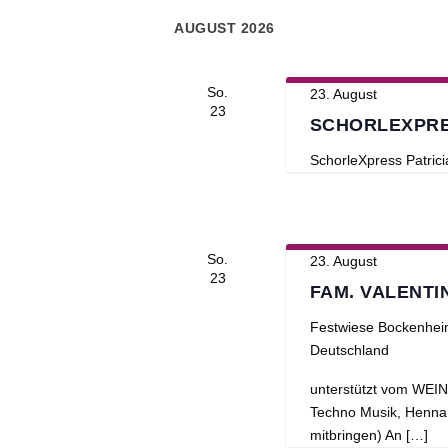
wählen.
AUGUST 2026
So.
23. August
23
SCHORLEXPRE
SchorleXpress
Patric
So.
23. August
23
FAM. VALENTI
Festwiese Bockenhe
Deutschland
unterstützt vom WE
Techno Musik, Henna T
mitbringen) An […]