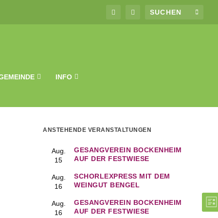
GEMEINDE
INFO
ANSTEHENDE VERANSTALTUNGEN
GESANGVEREIN BOCKENHEIM
Aug.
AUF DER FESTWIESE
15
SCHORLEXPRESS MIT DEM
Aug.
WEINGUT BENGEL
16
ANSI
V
GESANGVEREIN BOCKENHEIM
Aug.
NAVI
LIS
A
AUF DER FESTWIESE
16
N