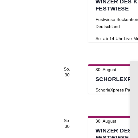
WINZER DES 
FESTWIESE
Festwiese Bockenhe
Deutschland
So. ab 14 Uhr Live-
So.
30. August
30
SCHORLEXPRE
SchorleXpress
Patric
So.
30. August
30
WINZER DES 
FESTWIESE