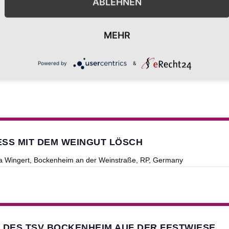
ABLEHNEN
im
49.609869, 8.180859, Bockenheim an der Weinstraße, RP,
MEHR
Musik Dampfnudeln
Powered by
&
SS MIT DEM WEINGUT LÖSCH
ia Wingert, Bockenheim an der Weinstraße, RP, Germany
 DES TSV BOCKENHEIM AUF DER FESTWIESE